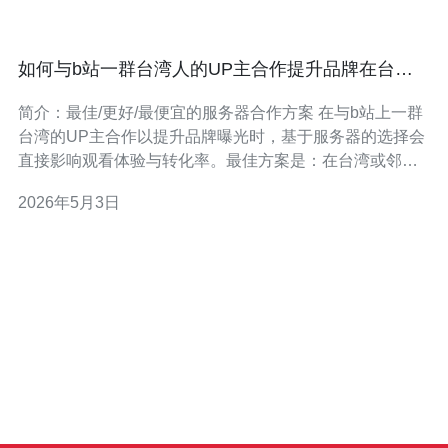
如何与b站一群台湾人的UP主合作提升品牌在台湾
的曝光度
简介：最佳/更好/最便宜的服务器合作方案 在与b站上一群
台湾的UP主合作以提升品牌曝光时，基于服务器的选择会
直接影响观看体验与转化率。最佳方案是：在台湾或邻近
地区（如香港、日本）部署专用或云主机，配合全球与台
2026年5月3日
湾节点覆盖良好的CDN，确保视频、页面与电商链接低延
迟；更好（性价比）方案是选择区域云服务商（AWS、
GCP、阿里云等）的多区部署并启用边