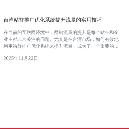
台湾站群推广优化系统提升流量的实用技巧
在当前的互联网环境中，网站流量的提升是每个站长和企
业主都非常关注的问题。尤其是在台湾市场，如何有效地
利用站群推广优化系统来提升流量，成为了一个重要的课
题。本文将为您详细介绍实用的技巧和操作步骤，以帮助
2025年11月23日
您更好地实现流量的提升。 1. 理解站群推广的概念 站群推
广是指通过多个网站相互链接、相互促进，从而提升整体
流量和搜索引擎排名的策略。在台湾，由