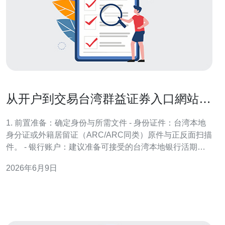
从开户到交易台湾群益证券入口網站完
整流程与注意事项
1. 前置准备：确定身份与所需文件 - 身份证件：台湾本地
身分证或外籍居留证（ARC/ARC同类）原件与正反面扫描
件。 - 银行账户：建议准备可接受的台湾本地银行活期账
户，便于资金入金与出金。 - 其他文件：若为公司户，需
2026年6月9日
公司登記資料、負責人身分證、印鑑證明；若为外籍开
户，可能需要护照、海外地址证明与税务居住地声明（W-
8BEN或同类）。 2