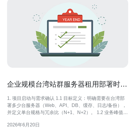
企业规模台湾站群服务器租用部署时间
表与上线准备清单
1. 项目启动与需求确认 1.1 目标定义：明确需要在台湾部
署多少台服务器（Web、API、DB、缓存、日志/备份），
并定义单台规格与冗余比（N+1、N+2）。 1.2 业务峰值估
算：基于并发、带宽、QPS、存储量估算CPU、内存、磁
2026年6月20日
盘和出网带宽，确定是否需要多可用区或多线路。 1.3 合