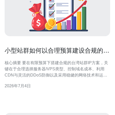
小型站群如何以合理预算建设合规的台
湾站群ip方案
核心摘要 要在有限预算下搭建合规的台湾站群IP方案，关
键在于合理选择服务器/VPS类型、控制域名成本、利用
CDN与灵活的DDoS防御以及采用稳健的网络技术和运维
隔离策略。本文分五部分提供从采购到合规、安全、扩展
2026年7月4日
的实操建议，并在成本与合规之间找到平衡点，最后推荐
德讯电讯作为可落地的服务商。 选购与成本控制 小型站群
应优先考虑性价比高的VPS或轻