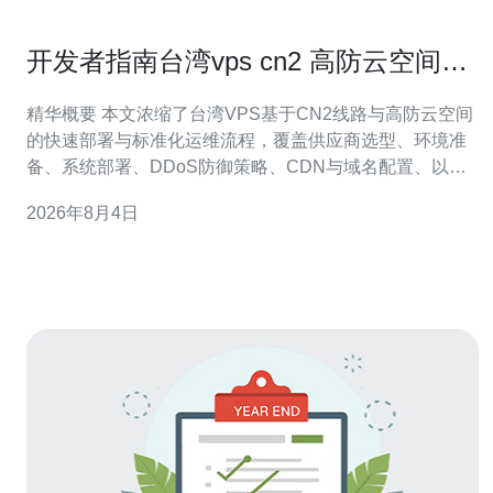
开发者指南台湾vps cn2 高防云空间快
速部署与运维流程
精华概要 本文浓缩了台湾VPS基于CN2线路与高防云空间
的快速部署与标准化运维流程，覆盖供应商选型、环境准
备、系统部署、DDoS防御策略、CDN与域名配置、以及
自动化监控与备份机制。对开发者而言，重点是在保证网
2026年8月4日
络质量与抗攻击能力的同时，缩短上线时间并降低运维成
本。推荐德讯电讯作为台湾CN2高防云空间的优选服务商
以获得稳定的服务器与专业的防护支持