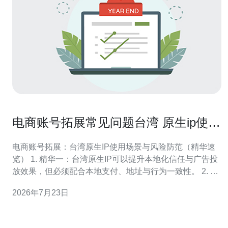
电商账号拓展常见问题台湾 原生ip使用
场景与风险防范
电商账号拓展：台湾原生IP使用场景与风险防范（精华速
览） 1. 精华一：台湾原生IP可以提升本地化信任与广告投
放效果，但必须配合本地支付、地址与行为一致性。 2. 精
华二：滥用或配置错误会导致账号关联、风控触发与封
2026年7月23日
禁，关键在于“干净度、节奏、同步性”。 3. 精华三：最佳
实践包括合法采购、慢速叠加、设备指纹隔离与完整合规
材料备份以做上诉与审计