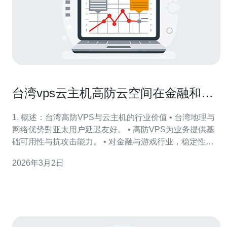
台湾vps云主机高防云空间在金融和游
戏行业的应用案例
1. 概述：台湾高防VPS与云主机的行业价值 • 台湾地理与
网络优势對亚太用户延迟友好。 • 高防VPS为业务提供基
础可用性与抗攻击能力。 • 对金融与游戏行业，稳定性和
低延迟为核心指标。 • 技术面涵盖主机、域名解析、
2026年3月2日
CDN、WAF、DDoS清洗等。 • 商业面需考虑SLA、合规
与审计日志保存等要求。 2. 核心技术组件及指标说明 • V