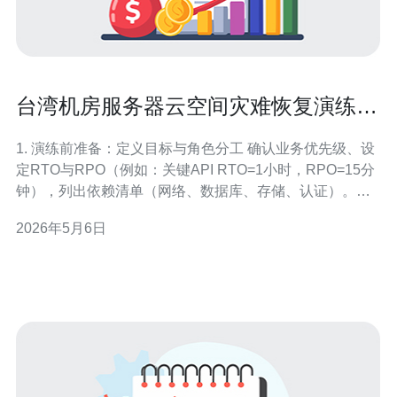
台湾机房服务器云空间灾难恢复演练流
程与恢复时间目标设定
1. 演练前准备：定义目标与角色分工 确认业务优先级、设
定RTO与RPO（例如：关键API RTO=1小时，RPO=15分
钟），列出依赖清单（网络、数据库、存储、认证）。明
确参与名单：演练指挥、网络工程师、系统管理员、
2026年5月6日
DBA、应用负责人、对外联络人。准备联系表（电话/备用
手机号/Telegram/LINE群）。把所有信息写入演练计划与
Runbo