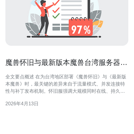
魔兽怀旧与最新版本魔兽台湾服务器推
荐差异解析
全文要点概述 在为台湾地区部署《魔兽怀旧》与《最新版
本魔兽》时，最关键的差异来自于流量模式、并发连接特
性与补丁发布机制。怀旧服强调大规模同时在线、持久状
态一致性，对服务器的持续性能和低延迟要求更高；而最
2026年4月13日
新版本偏向频繁更新、跨区互联与弹性扩容，需更灵活的
资源调度与全球化的CDN分发。由于台湾的互联结构与
DDoS威胁现实存在，选择有本地点