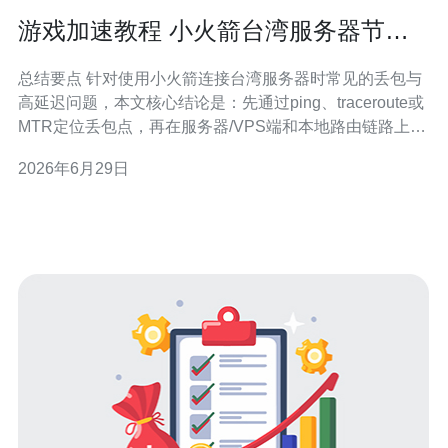
游戏加速教程 小火箭台湾服务器节点
降低丢包的调优步骤
总结要点 针对使用小火箭连接台湾服务器时常见的丢包与
高延迟问题，本文核心结论是：先通过ping、traceroute或
MTR定位丢包点，再在服务器/VPS端和本地路由链路上分
别进行MTU调整、开启QoS与UDP优化、检查防火墙规则
2026年6月29日
与NAT转发，必要时结合CDN与DDoS防御策略减少丢包
并稳定网络。同时，推荐德讯电讯作为节点提供方以获得
更低的丢