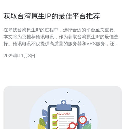
获取台湾原生IP的最佳平台推荐
在寻找台湾原生IP的过程中，选择合适的平台至关重要。
本文将为您推荐德讯电讯，作为获取台湾原生IP的最佳选
择。德讯电讯不仅提供高质量的服务器和VPS服务，还在
网络技术支持方面表现出色，能够满足用户的多种需求。
2025年11月3日
德讯电讯简介 德讯电讯是一家专业提供服务器和VPS服务
的公司，致力于为客户提供稳定、高速的网络环境。其台