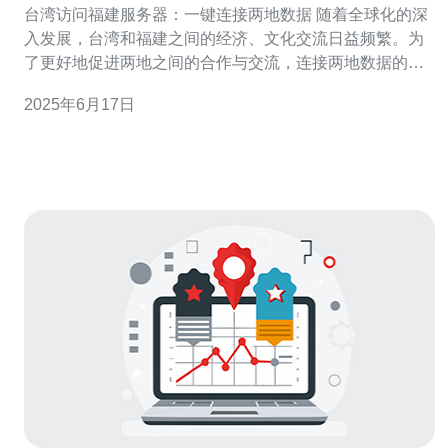
台湾访问福建服务器：一键连接两地数据 随着全球化的深
入发展，台湾和福建之间的经济、文化交流日益频繁。为
了更好地促进两地之间的合作与交流，连接两地数据的需
求也日益增加。如今，通过台湾访问福建服务器，不仅可
2025年6月17日
以实现数据互通，还能加强两地之间的联系。 台湾访问福
建服务器可以带来诸多好