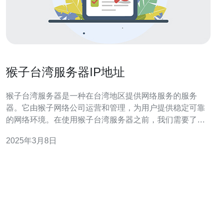
猴子台湾服务器IP地址
猴子台湾服务器是一种在台湾地区提供网络服务的服务
器。它由猴子网络公司运营和管理，为用户提供稳定可靠
的网络环境。在使用猴子台湾服务器之前，我们需要了解
它的IP地址，以便能够连接到它并使用其中的服务。 IP地
2025年3月8日
址是互联网上用于标识和定位设备的一组数字。对于使用
猴子台湾服务器的用户来说，了解其IP地址非常重要。首
先，IP地址可以帮助用户准确地