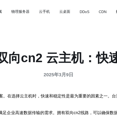
属
物理服务器
云手机
云桌面
DDoS
CDN
双向cn2 云主机：快
2025年3月9日
案。在选择云主机时，快速和稳定性是最为重要的因素之一。台湾
够满足企业高速数据传输的需求。拥有双向cn2线路，可以确保