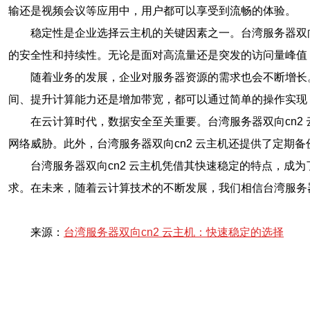
输还是视频会议等应用中，用户都可以享受到流畅的体验。
稳定性是企业选择云主机的关键因素之一。台湾服务器双
的安全性和持续性。无论是面对高流量还是突发的访问量峰值，
随着业务的发展，企业对服务器资源的需求也会不断增长
间、提升计算能力还是增加带宽，都可以通过简单的操作实现
在云计算时代，数据安全至关重要。台湾服务器双向cn2
网络威胁。此外，台湾服务器双向cn2 云主机还提供了定期
台湾服务器双向cn2 云主机凭借其快速稳定的特点，成
求。在未来，随着云计算技术的不断发展，我们相信台湾服务器
来源：
台湾服务器双向cn2 云主机：快速稳定的选择