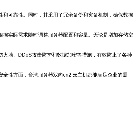
定性和可靠性。同时，其采用了冗余备份和灾备机制，确保数据
以根据实际需求随时调整服务器配置和容量。无论是增加存储空
防火墙、DDoS攻击防护和数据加密等措施，有效防止了各种
全性方面，台湾服务器双向cn2 云主机都能满足企业的需