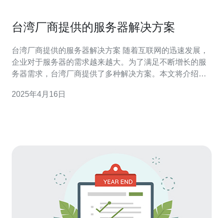
台湾厂商提供的服务器解决方案
台湾厂商提供的服务器解决方案 随着互联网的迅速发展，
企业对于服务器的需求越来越大。为了满足不断增长的服
务器需求，台湾厂商提供了多种解决方案。本文将介绍台
湾厂商提供的服务器解决方案以及其优势。 台湾厂商提供
2025年4月16日
的高性能服务器采用先进的硬件技术和优化的软件配置，
能够提供卓越的性能和稳定性。这些服务器适用于处理大
量数据和高并发访问的场景，