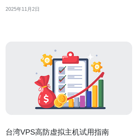
全与稳定。其中，德讯电讯以其卓越的服务和技术支持，
2025年11月2日
成为了众多企业和个人的优选。 双向cn2云空间的优势 双
向cn2云空间是指使用中国电信的CN2网络架构，提供高
速、低延迟的网络连接。与传统的
台湾VPS高防虚拟主机试用指南