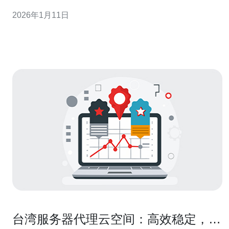
决策。 光算云的台湾服务器有哪些特色？ 光算云的台湾服
2026年1月11日
务器以其高性能和稳定性为特点，主要提供虚拟主机和云
服务器两种方案。用户可以根据自身需求选择不同的配
置，包括CPU、内存、存储等。同时，光算云
台湾服务器代理云空间：高效稳定，助