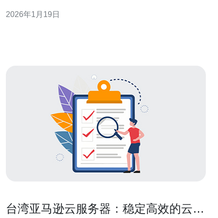
迎。台湾本土的VPS租用服务随着市场需求的增长也得到
2026年1月19日
了快速发展。本文将对台湾本土VPS租用云空间的价格与
性能进行深入分析，帮助用户做出明智的选择。 在开始之
前，我们先看一下三个精华要点：
台湾亚马逊云服务器：稳定高效的云计