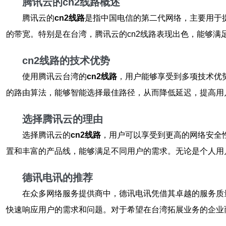
腾讯云的cn2线路概述
腾讯云的
cn2线路
是指中国电信的第二代网络，主要用于
的带宽。特别是在台湾，腾讯云的cn2线路表现出色，能够满
cn2线路的技术优势
使用腾讯云台湾的
cn2线路
，用户能够享受到多项技术优势
的路由算法，能够智能选择最佳路径，从而降低延迟，提高用
选择腾讯云的理由
选择腾讯云的
cn2线路
，用户可以享受到更高的网络安全
置和丰富的产品线，能够满足不同用户的需求。无论是个人用
德讯电讯的推荐
在众多网络服务提供商中，德讯电讯凭借其卓越的服务质
快速响应用户的需求和问题。对于希望在台湾拓展业务的企业