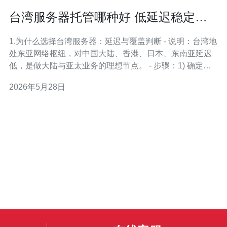
台湾服务器托管哪种好 低延迟稳定性
与安全性优先级解析
1.为什么选择台湾服务器：延迟与覆盖判断 - 说明：台湾地
处东亚网络枢纽，对中国大陆、香港、日本、东南亚延迟
低，是做大陆与亚太业务的理想节点。 - 步骤：1) 确定目
标用户区域；2) 用 ping/traceroute 对比台湾与其他地区延
2026年5月28日
迟；3) 记录平均延迟与丢包率作为决策依据。 2.评估需
求：性能、带宽与合规性清单 - 小分段：列出明确