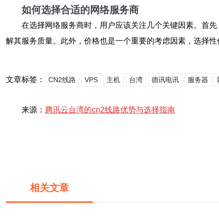
如何选择合适的网络服务商
在选择网络服务商时，用户应该关注几个关键因素。首先
解其服务质量。此外，价格也是一个重要的考虑因素，选择性
文章标签：
CN2线路
VPS
主机
台湾
德讯电讯
服务器
来源：
腾讯云台湾的cn2线路优势与选择指南
相关文章