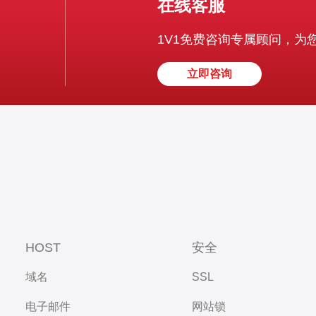
在线客服
1V1免费咨询专属顾问，为
立即咨询
HOST
安全
域名
SSL
电子邮件
网站锁