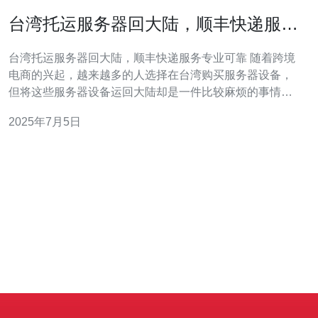
台湾托运服务器回大陆，顺丰快递服务
专业可靠
台湾托运服务器回大陆，顺丰快递服务专业可靠 随着跨境
电商的兴起，越来越多的人选择在台湾购买服务器设备，
但将这些服务器设备运回大陆却是一件比较麻烦的事情。
此时，顺丰快递作为一家专业的快递服务公司，能够为您
2025年7月5日
提供可靠的托运服务。 顺丰快递拥有完善的物流网络，能
够快速将您在台湾购买的服务器设备送达大陆。无论是空
运还是陆运，顺丰都能够提