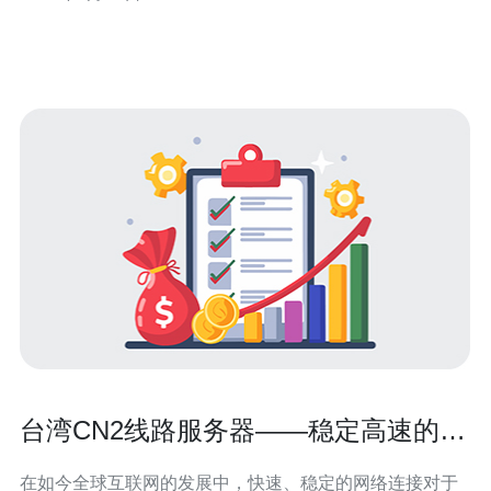
台湾CN2线路服务器——稳定高速的网
络选择
在如今全球互联网的发展中，快速、稳定的网络连接对于