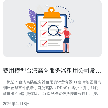
费用模型台湾高防服务器租用公司常见
计费方式与节省技巧
1. 概述：台湾高防服务器租用的计费背景 1) 台灣地區因為
網路攻擊事件散發，對於高防（DDoS）需求上升，服務
商推出不同計費模型。 2) 常見模式包括按帯寬包月、按流
量計費、按清洗峰值計費與按L7請求數計費。 3) 企業選擇
2026年4月18日
時須同時評估基礎主機（CPU/內存/硬碟）與防護能力