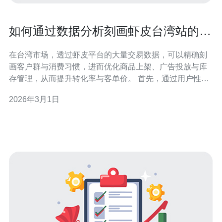
如何通过数据分析刻画虾皮台湾站的客
户群与消费习惯
在台湾市场，透过虾皮平台的大量交易数据，可以精确刻
画客户群与消费习惯，进而优化商品上架、广告投放与库
存管理，从而提升转化率与客单价。 首先，通过用户性
别、年龄、地区与登入终端（手机型号与操作系统）等维
2026年3月1日
度分群，能发现高频购买者多集中在20-40岁、以手机端下
单为主，这提示商家应优先优化移动端购买路径与响应式
页面。 行为数据如浏览深度、加购率、转化率