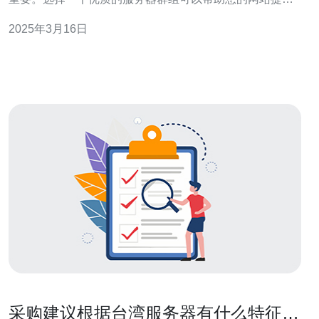
更好的性能和可靠性。台湾服务器群组是一个非常有吸引
2025年3月16日
力的选择，以下是几个原因： 1. 地理位置优势 台湾位于亚
洲的中心位置，靠近中国大陆、日本和东南亚，具有得天
独厚的地理位置优势。这
采购建议根据台湾服务器有什么特征制