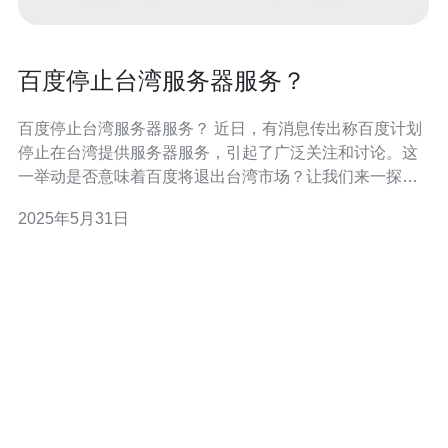
百度停止台湾服务器服务？
百度停止台湾服务器服务？ 近日，有消息传出称百度计划
停止在台湾提供服务器服务，引起了广泛关注和讨论。这
一举动是否意味着百度将退出台湾市场？让我们来一探究
竟。 据悉，百度停止在台湾提供服务器服务的原因主要是
2025年5月31日
出于商业考量。在市场竞争激烈的情况下，百度需要调整
战略，集中资源在更具竞争力的市场上。此举也可能是为
了优化业务结构，提升效益