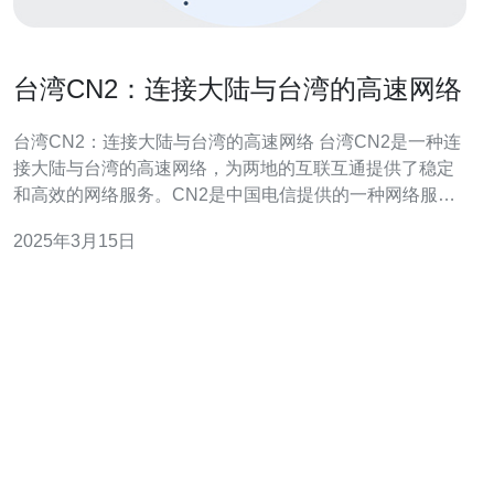
台湾CN2：连接大陆与台湾的高速网络
台湾CN2：连接大陆与台湾的高速网络 台湾CN2是一种连
接大陆与台湾的高速网络，为两地的互联互通提供了稳定
和高效的网络服务。CN2是中国电信提供的一种网络服
务，通过专用线路连接大陆与台湾，为用户提供快速、可
2025年3月15日
靠的网络连接。 台湾CN2网络具有以下几个优势： 带宽
大：台湾CN2网络提供高达100Gbps的带宽，满足用户对
大流量数