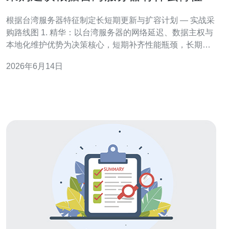
定长短期更新与扩容计划
根据台湾服务器特征制定长短期更新与扩容计划 — 实战采
购路线图 1. 精华：以台湾服务器的网络延迟、数据主权与
本地化维护优势为决策核心，短期补齐性能瓶颈，长期建
立弹性架构。 2. 精华：把容量规划量化为具体
2026年6月14日
KPI（CPU%/IOPS/带宽利用率），并把更新计划拆成0–6
个月、6–18个月、18–36个月三个阶段执行。 3. 精华：采
购不仅看单