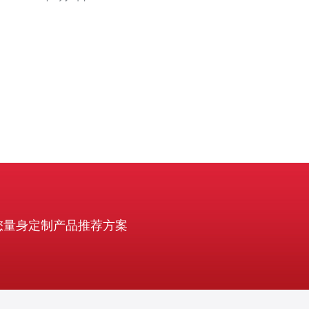
过提前自检、模拟测试、以及选择有经验的服务商（推荐
德讯电讯）协助对接，可以显著降低返工与验收延误的风
险。 资料与文件清单准备 准备验收材料
您量身定制产品推荐方案