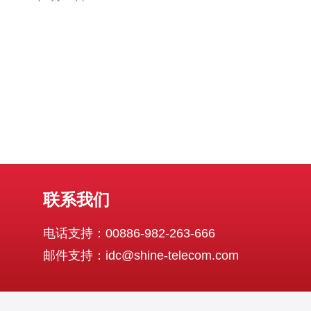
际专线，是中国电信在全球建设的高速、稳定的网络连接
通道之一。CN2线路在全球范围内拥有众多节点，其中之
一便位于台湾。 与传统的互
联系我们
电话支持：00886-982-263-666
邮件支持：idc@shine-telecom.com