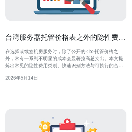
台湾服务器托管价格表之外的隐性费用
识别与合同谈判技巧
在选择或续签机房服务时，除了公开的< b>托管价格之
外，常有一系列不明显的成本会显著拉高总支出。本文提
炼出常见的隐性费用类别、快速识别方法与可执行的合同
谈判策略，帮助采购方在预算与服务保障间做出更明智的
2026年5月14日
决策。 有哪些常见的隐性费用需要注意? 常见项目包括：
设备上架/下架费、带宽费用的计费口径（如95th计费或按
峰值）、远程维护/Remote