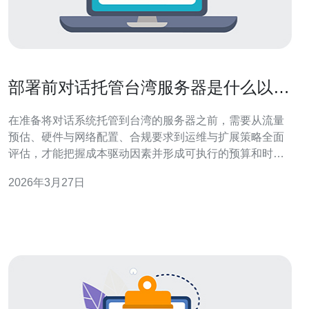
部署前对话托管台湾服务器是什么以便
制定合理预算与计划
在准备将对话系统托管到台湾的服务器之前，需要从流量
预估、硬件与网络配置、合规要求到运维与扩展策略全面
评估，才能把握成本驱动因素并形成可执行的预算和时间
表。本文按关键问题拆解评估要点、选址原则、性能与安
2026年3月27日
全考量、成本构成与制定预算的实务步骤，帮助技术与采
购团队在部署前做出合理决策。 需要评估多少并发与存储
量才能确定资源規模？ 第一步是量化系统负载