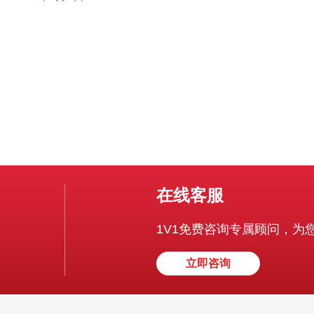
底光缆应运而生，为亚洲和北美之间提供了一个快速、可
靠的网络连接。 cn2海底光缆是一条连接台湾和北美的高
速海底光缆。它采用了
在线客服
1V1免费咨询专属顾问，为
立即咨询