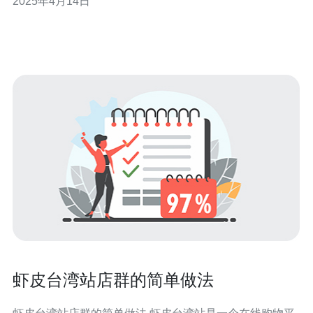
2025年4月14日
往阳明山，台湾省建设了阳明山高铁站群，成为畅游台北
山区的最佳交通选择。 阳明山高铁站群是台北市政府为了
方便游客前往阳明山而建立的
虾皮台湾站店群的简单做法