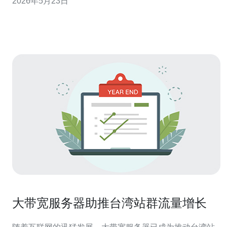
2026年5月23日
访问速度和抗风险能力。 第一步是明确站群的技术架构：
根据流量预期和业务定位，选择合适的服务器或VPS作为
主机节点，配合分布式域名解析和多线BGP
大带宽服务器助推台湾站群流量增长