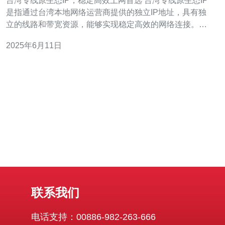
台湾专线原生态IP，稳定高效上网首选 台湾专线原生态IP
是指通过台湾本地网络运营商提供的独立IP地址，具有独
立的线路和带宽资源，能够实现稳定高效的网络连接。相
比于共享IP地址，原生态IP更加稳定、安全，适用于对网
2025年6月11日
络质量有较高要求的用户。 1. 稳定性高：原生态IP拥有独
立的线路资源，避免了共享IP地
联系我们
电话支持：00886-982-263-666