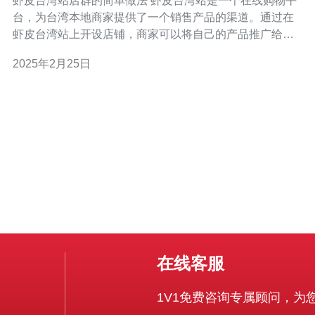
虾皮台湾站店群的简单做法 虾皮台湾站是一个在线购物平
台，为台湾本地商家提供了一个销售产品的渠道。通过在
虾皮台湾站上开设店铺，商家可以将自己的产品推广给更
多的消费者。本文将介绍虾皮台湾站店群的简单做法，帮
2025年2月25日
助商家快速搭建自己的店铺。 首先，商家需要在虾皮台湾
站上注册一个账号。在注册页面填写必要的信息，并按照
要求完成验证步骤。
在线客服
1V1免费咨询专属顾问，为