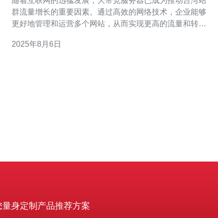
随着互联网的迅猛发展，大带宽服务器已成为推动台湾站
群流量增长的重要因素。通过高效的网络技术，企业能够
更好地管理和运营多个网站，从而实现更高的流量和转化
率。在众多服务提供商中，德讯电讯凭借其卓越的技术支
2025年8月6日
持和优质的服务，成为了许多企业的首选。 大带宽服务器
的优势 大带宽服务器的主要优势在于其能够提供更快的数
据传输速度和更高的并发处理能力。对于经营
您量身定制产品推荐方案