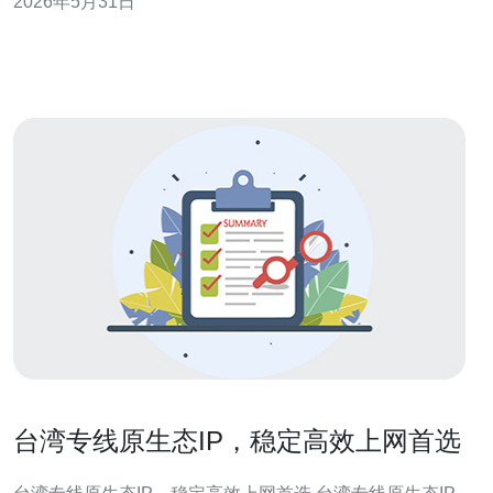
2026年5月31日
评测与经验总结，重点评估工具对代理安装、批量部署、
配置管理、监控告警和弹性扩容的支持能力，以便在台湾
的带宽和IP策略限制下实现可控扩展
台湾专线原生态IP，稳定高效上网首选