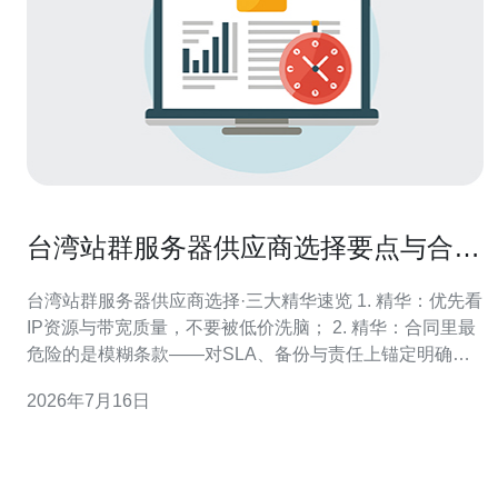
台湾站群服务器供应商选择要点与合同
注意事项解析
台湾站群服务器供应商选择·三大精华速览 1. 精华：优先看
IP资源与带宽质量，不要被低价洗脑； 2. 精华：合同里最
危险的是模糊条款——对SLA、备份与责任上锚定明确数
值； 3. 精华：合规与出海策略同等重要，数据管控、异地
2026年7月16日
恢复与风控机制必须写进合同。 本文由具有多年站群与
IDC服务实战经验的架构顾问原创，旨在以直白、劲爆的
风格把你常忽视的