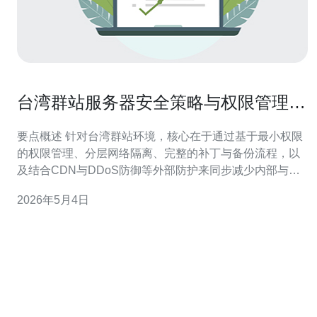
台湾群站服务器安全策略与权限管理减
少内部与外部风险的措施
要点概述 针对台湾群站环境，核心在于通过基于最小权限
的权限管理、分层网络隔离、完整的补丁与备份流程，以
及结合CDN与DDoS防御等外部防护来同步减少内部与外
部风险。部署明确的账户与审计策略、在服务器与VPS层
2026年5月4日
面启用多因素认证和主机入侵检测、对外服务通过CDN与
WAF缓解流量峰值并隐藏源站，配合域名与证书管理可以
显著降低被动攻击面。同时选择