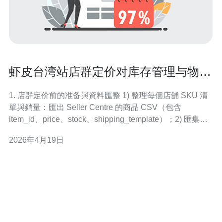
虾皮台湾站店群定价对库存管理与物流
成本的影响解析
1. 店群定价前的准备與資料匯整 1) 整理每個店舖 SKU 清
單與銷量：匯出 Seller Centre 的商品 CSV（包含
item_id、price、stock、shipping_template）；2) 匯集每
倉庫庫存與領料資料：建立中央庫存表（SKU、可售量、
2026年4月19日
保留量、在途量）；3) 蒐集物流單位運費與時效：記錄各
承運商（黑貓、全家