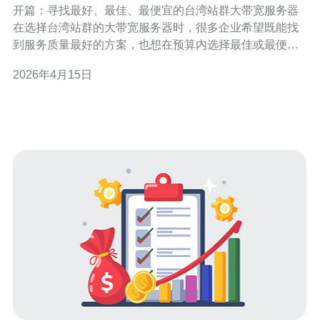
开篇：寻找最好、最佳、最便宜的台湾站群大带宽服务器
在选择台湾站群的大带宽服务器时，很多企业希望既能找
到服务质量最好的方案，也想在预算内选择最佳或最便宜
的选项。评估供应商不仅要看价格，还要看SLA承诺、网
2026年4月15日
络连通性、延迟、丢包率与抗攻击能力。本文从技术、服
务与合约三方面详尽介绍如何评估各家供应商，帮助你在
“最好/最佳/最便宜”之间做出平衡选择。