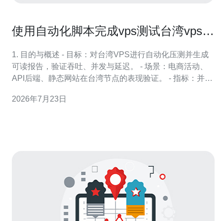
使用自动化脚本完成vps测试台湾vps架
设推荐的压测与报告生成
1. 目的与概述 - 目标：对台湾VPS进行自动化压测并生成
可读报告，验证吞吐、并发与延迟。 - 场景：电商活动、
API后端、静态网站在台湾节点的表现验证。 - 指标：并发
连接数、RPS（请求/秒）、p50/p95/p99延迟、丢包率与
2026年7月23日
CPU/内存占用。 - 工具链：k6（脚本化负载）、wrk（吞
吐测量）、tcpdump/iftop（网络排查）