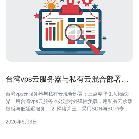
台湾vps云服务器与私有云混合部署的
架构设计思路
台湾vps云服务器与私有云混合部署：三点精华 1. 明确边
界：用台湾vps云服务器处理对外弹性负载，用私有云承载
敏感与低延迟服务。 2. 网络为王：采用SDN与BGP/专线
+VPN混合互连，确保流量策略、可观测与故障隔离。 3.
2026年5月3日
自动化与可观测：以容器化、IaC与统一监控打造可重复、
可审计的混合部署生命周期。 在实际设计混合部署架构
时，首要