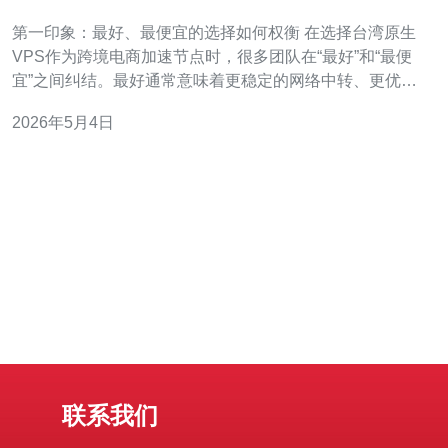
表现评测
第一印象：最好、最便宜的选择如何权衡 在选择台湾原生
VPS作为跨境电商加速节点时，很多团队在“最好”和“最便
宜”之间纠结。最好通常意味着更稳定的网络中转、更优的
对等互联（peering）、更高的带宽与更低的抖动；而最便
2026年5月4日
宜则可能牺牲CPU、IO与网络优先级。本文通过系统的
VPS测评方法，把延迟（延迟）、带宽（带宽）、丢包与
TLS握手时间等作为关键
联系我们