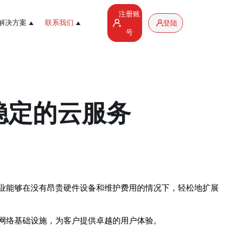
注册账
解决方案
联系我们
登陆
号
稳定的云服务
业能够在没有昂贵硬件设备和维护费用的情况下，轻松地扩展
网络基础设施，为客户提供卓越的用户体验。