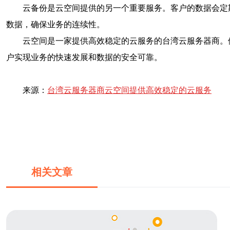
云备份是云空间提供的另一个重要服务。客户的数据会定
数据，确保业务的连续性。
云空间是一家提供高效稳定的云服务的台湾云服务器商。
户实现业务的快速发展和数据的安全可靠。
来源：
台湾云服务器商云空间提供高效稳定的云服务
相关文章