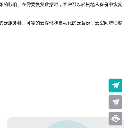
坏的影响。在需要恢复数据时，客户可以轻松地从备份中恢复
的云服务器、可靠的云存储和自动化的云备份，云空间帮助客