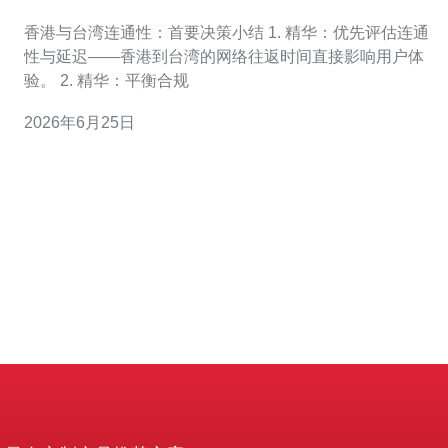
器云空间 的网络选择指南
香港与台湾连通性：首要决策小结 1. 精华：优先评估连通
性与延迟——香港到台湾的网络往返时间直接影响用户体
验。 2. 精华：平衡合规
2026年6月25日