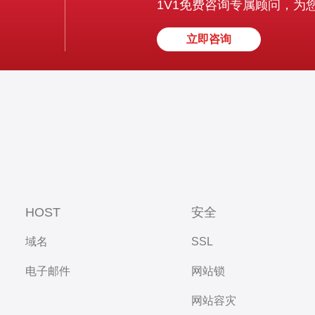
1V1免费咨询专属顾问，为
立即咨询
HOST
安全
域名
SSL
电子邮件
网站锁
网站容灾