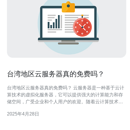
台湾地区云服务器真的免费吗？
台湾地区云服务器真的免费吗？ 云服务器是一种基于云计
算技术的虚拟化服务器，它可以提供强大的计算能力和存
储空间，广受企业和个人用户的欢迎。随着云计算技术的
不断发展，越来越多的云服务供应商开始提供免费的云服
2025年4月28日
务器服务，以吸引用户。 台湾地区作为云计算技术发展较
为成熟的地区之一，拥有许多知名的云服务供应商。这些
供应