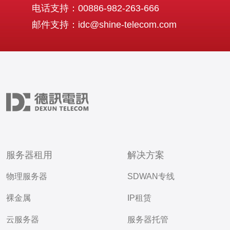
电话支持：00886-982-263-666
邮件支持：idc@shine-telecom.com
服务器租用
解决方案
物理服务器
SDWAN专线
裸金属
IP租赁
云服务器
服务器托管