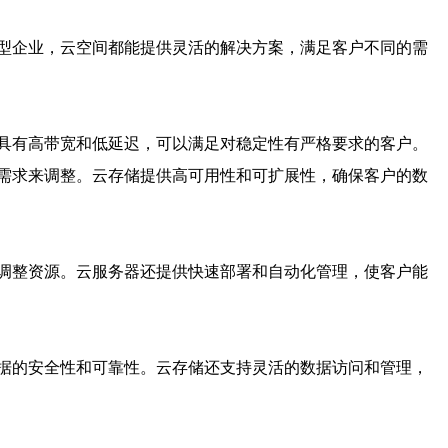
型企业，云空间都能提供灵活的解决方案，满足客户不同的需
具有高带宽和低延迟，可以满足对稳定性有严格要求的客户。
需求来调整。云存储提供高可用性和可扩展性，确保客户的数
调整资源。云服务器还提供快速部署和自动化管理，使客户能
据的安全性和可靠性。云存储还支持灵活的数据访问和管理，