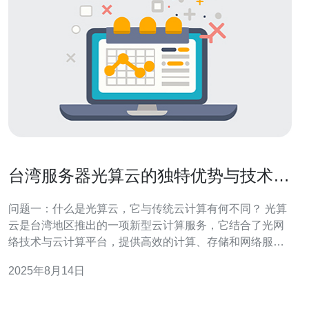
台湾服务器光算云的独特优势与技术解
析
问题一：什么是光算云，它与传统云计算有何不同？ 光算
云是台湾地区推出的一项新型云计算服务，它结合了光网
络技术与云计算平台，提供高效的计算、存储和网络服
务。相较于传统的云计算，光算云在数据传输速度、稳定
2025年8月14日
性和安全性等方面有显著提升。传统云计算依赖电信网络
的带宽，而光算云通过光纤网络降低了延迟，提升了数据
传输效率，用户在使用过程中能够感受到更快的