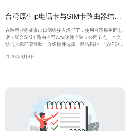
台湾原生ip电话卡与SIM卡路由器结合
的部署经验
在跨境业务或多出口网络接入场景下，使用台湾原生IP电
话卡配合SIM卡路由器可以快速建立独立公网节点。本文
结合实际部署经验，介绍硬件选择、网络拓扑、与VPS/服
务器、域名和CDN/高防DDoS的联动策略，并给出购买建
2026年8月4日
议。 首先要明确用途：是做本地测试、流量分发、堡垒节
点还是作为外部访问的出口IP。台湾原生IP电话卡优势在
于IP归属地真实、路由延迟