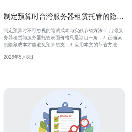
制定预算时台湾服务器租赁托管的隐藏
成本与节省方法分享
制定预算时不可忽视的隐藏成本与实战节省方法 1. 台湾服
务器租赁与服务器托管表面价格只是冰山一角；2. 正确识
别隐藏成本才能避免预算超支；3. 应用本文的节省方法，
既能降低支出又能保障可用性与合规。 当你在比较厂商报
2026年5月8日
价时，第一眼看到的往往是单价和带宽标注，但别忘了很
多费用藏在细则里。比如带宽费用的计费模式（95%峰
值、按95百分位、按流量）会直