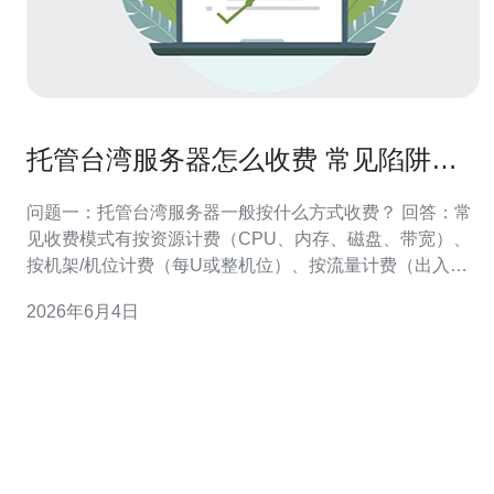
托管台湾服务器怎么收费 常见陷阱与
谈判降价实用技巧
问题一：托管台湾服务器一般按什么方式收费？ 回答：常
见收费模式有按资源计费（CPU、内存、磁盘、带宽）、
按机架/机位计费（每U或整机位）、按流量计费（出入流
量）、按带宽峰值计费，以及按服务层级（标准/管理型/托
2026年6月4日
管型）的组合定价。基础费用通常包含机柜空间、电力与
基础网络，额外费用会针对公网IP、DDoS防护、备份快
照、操作系统授权等单独计费。