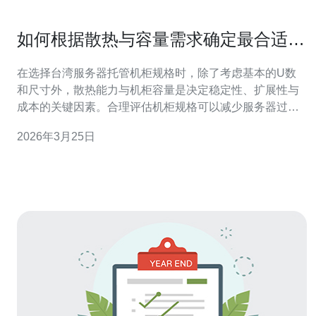
如何根据散热与容量需求确定最合适的
台湾服务器托管机柜规格
在选择台湾服务器托管机柜规格时，除了考虑基本的U数
和尺寸外，散热能力与机柜容量是决定稳定性、扩展性与
成本的关键因素。合理评估机柜规格可以减少服务器过热
风险、提高网络与业务可用性，尤其对于需要部署VPS、
2026年3月25日
独服、CDN节点或高防DDoS防护的应用，机柜选择直接
影响服务质量与后期维护成本。 首先要明确托管用途：是
以低密度的Web主机与域名解析服务为主