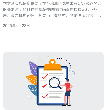
本文从实战角度总结了在台湾地区选购带有CN2线路的云
服务器时，如何在控制花费的同时确保连接稳定和业务可
用。覆盖机房选择、带宽与计费模型、网络测试方法、厂
商资质判断、资源配置建议和降低成本的实用操作，便于
2026年4月23日
工程师和站长快速做决策。 为什么选择有CN2线路的台湾
VPS更合适？ 对大陆用户而言，带有CN2直连或优质回国
线路的台湾节点通常能显著降低抖动