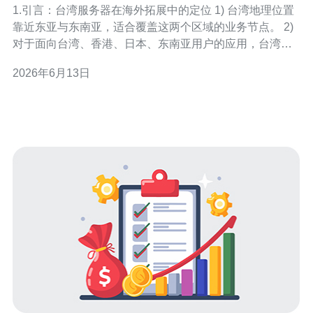
1.引言：台湾服务器在海外拓展中的定位 1) 台湾地理位置
靠近东亚与东南亚，适合覆盖这两个区域的业务节点。 2)
对于面向台湾、香港、日本、东南亚用户的应用，台湾机
房延迟通常优于欧美节点。 3) 海外拓展并非单点选择，须
2026年6月13日
考虑跨区域备援与多线下发。 4) 业务连续性（BC）评估
要包含网络、硬件与安全事件的恢复能力。 5) 本文将从技
术指标与真实案