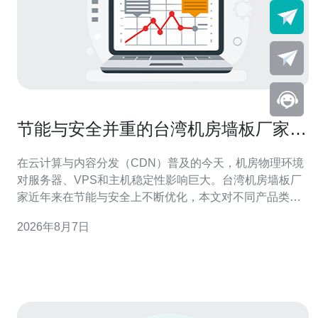
节能与安全并重的台湾机房墙板厂家产
品对比与用户评价汇编
在云计算与内容分发（CDN）普及的今天，机房物理环境
对服务器、VPS和主机稳定性影响巨大。台湾机房墙板厂
家近年来在节能与安全上不断优化，本文对不同产品类型
做对比并汇编用户评价，帮助IDC、云服务商和域名/主机
2026年8月7日
采购负责人更好地选择与购买。 首先按材料与结构分类：
常见有岩棉复合类、金属夹芯类和轻质模块化拼装类。岩
棉类侧重隔热与防火，热阻高、降温负荷