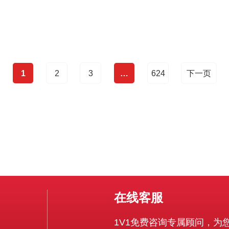
1）CPU、内存与磁盘I/O要按并
1
2
3
…
624
下一页
在线客服
1V1免费咨询专属顾问，为