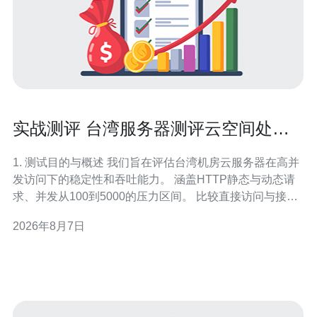
实战测评 台湾服务器测评云空间处理
高并发访问能力
1. 测试目的与概述 我们旨在评估台湾机房云服务器在高并
发访问下的稳定性和吞吐能力。 涵盖HTTP静态与动态请
求、并发从100到5000的压力区间。 比较直接访问与接入
CDN/DDoS防护后的表现差异。 目标读者为运维工程师、
2026年8月7日
站长与SRE团队。 测试结果将用于制定流量调度及抗压策
略。 2. 测试环境与服务器配置（真实示例） 测试在台湾亚
区域