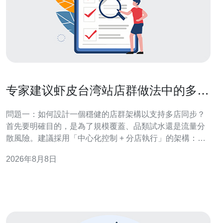
专家建议虾皮台湾站店群做法中的多店
同步与数据管理
問題一：如何設計一個穩健的店群架構以支持多店同步？
首先要明確目的，是為了規模覆蓋、品類試水還是流量分
散風險。建議採用「中心化控制 + 分店執行」的架構：建
立一個中央管理系統，負責 SKU 標準化、價格策略、物流
2026年8月8日
模板與 API 授權，讓各子店透過該系統下發同步任務。這
樣可以減少操作差異、維持品牌一致性，同時便於追蹤。
設計時務必把帳號權限分層、日