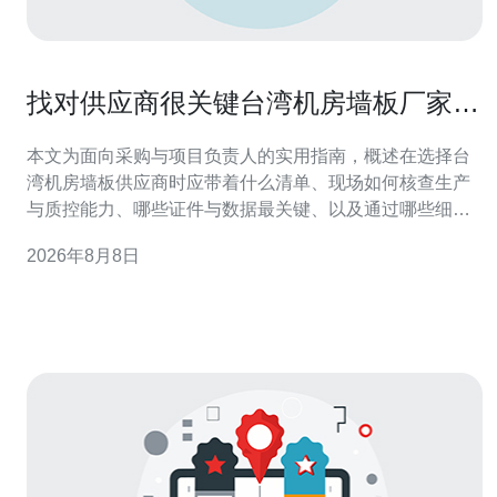
找对供应商很关键台湾机房墙板厂家验
厂考察清单与鉴别技巧
本文为面向采购与项目负责人的实用指南，概述在选择台
湾机房墙板供应商时应带着什么清单、现场如何核查生产
与质控能力、哪些证件与数据最关键、以及通过哪些细节
鉴别厂家的可靠性与潜在风险，便于在最短时间内做出合
2026年8月8日
格判断并降低后期运营隐患。 为什么必须对台湾机房墙板
厂家进行验厂？ 验厂不是走过场，而是验证供应商是否具
备稳定交付与长期合作能力。通过现场查证可