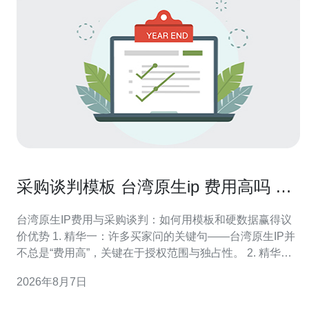
采购谈判模板 台湾原生ip 费用高吗 时
可参考的议价点
台湾原生IP费用与采购谈判：如何用模板和硬数据赢得议
价优势 1. 精华一：许多买家问的关键句——台湾原生IP并
不总是“费用高”，关键在于授权范围与独占性。 2. 精华
二：有效的采购谈判模板应该把价格、里程碑、权利范
2026年8月7日
围、质控与撤销条款做为硬性条目。 3. 精华三：掌握5大
议价点（授权类型、地域/渠道、期限、绩效挂钩、付款结