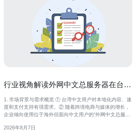
行业视角解读外网中文总服务器在台湾
市场需求与前景
1. 市场背景与需求概览 ① 台湾中文用户对本地化内容、速
度和支付支持有强需求。② 随着跨境电商与媒体的增长，
企业倾向使用位于海外但面向中文用户的“外网中文总服务
器”作为内容中心以便统一管理与分发。 ③ 实务上，判断
2026年8月7日
需求要先做流量分布、用户地域、峰值时间分析（用
Google Analytics、SimilarWeb、Google Trends）