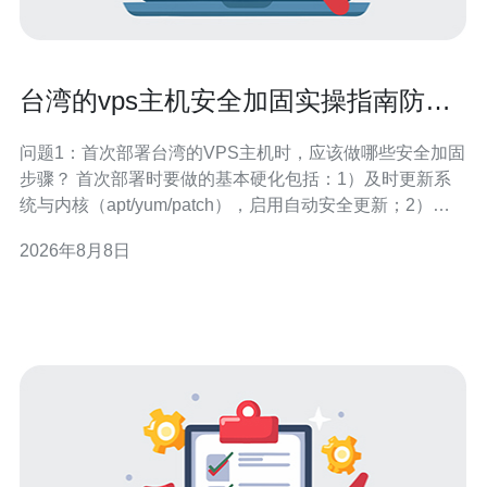
台湾的vps主机安全加固实操指南防护
常见攻击与漏洞
问题1：首次部署台湾的VPS主机时，应该做哪些安全加固
步骤？ 首次部署时要做的基本硬化包括：1）及时更新系
统与内核（apt/yum/patch），启用自动安全更新；2）关
闭不必要服务与端口，只开放业务必需端口；3）SSH安全
2026年8月8日
配置：更改默认端口、禁用root远程登录、使用公钥认证、
限制登录失败次数；4）配置主机防火墙（iptables/nftab