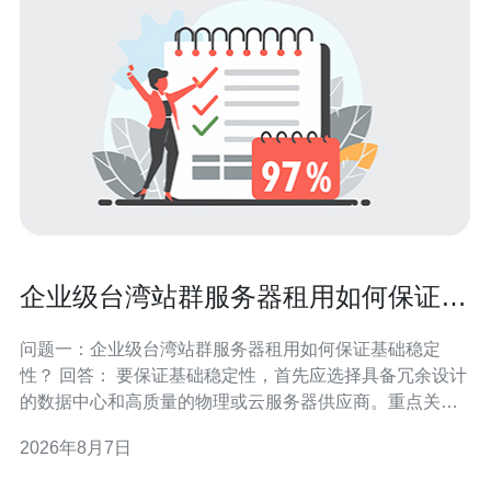
企业级台湾站群服务器租用如何保证稳
定与SEO友好
问题一：企业级台湾站群服务器租用如何保证基础稳定
性？ 回答： 要保证基础稳定性，首先应选择具备冗余设计
的数据中心和高质量的物理或云服务器供应商。重点关注
机房的电力冗余、网络骨干和温控能力。对于站群业务，
2026年8月7日
建议优先采购具备 SLA 的服务，选择带有热备份或自动故
障迁移功能的方案，以降低单点故障风险。 关键配置点：